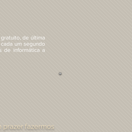
ratuito, de última
 a cada um segundo
s de informática a
 prazer fazermos