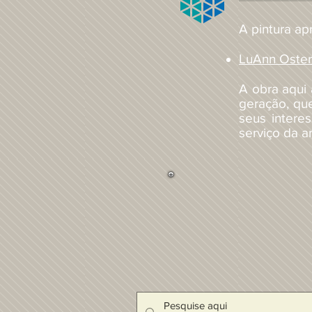
A pintura apr
LuAnn Oste
A obra aqui
geração, que
seus intere
serviço da a