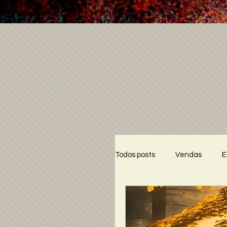
Todos posts
Vendas
E
Crônicas do Barão
Tr