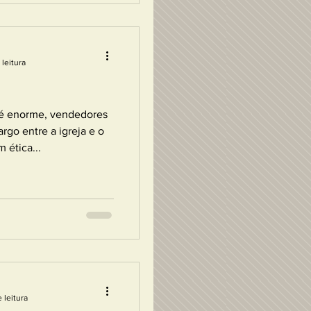
 leitura
s é enorme, vendedores
rgo entre a igreja e o
 ética...
 leitura