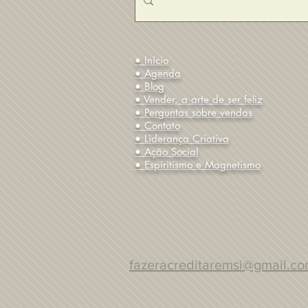
• Início
• Agenda
• Blog
• Vender, a arte de ser feliz
• Perguntas sobre vendas
• Contato
• Liderança Criativa
• Ação Social
• Espiritismo e Magnetismo
fazeracreditaremsi@gmail.c