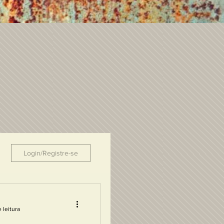
Login/Registre-se
 leitura