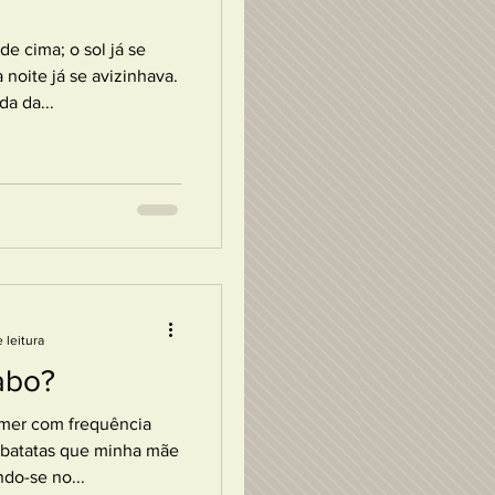
e cima; o sol já se
 noite já se avizinhava.
da da...
 leitura
abo?
omer com frequência
 batatas que minha mãe
do-se no...