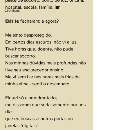
posto de socorro, ponto de luz, oficina, 
Poesia
hospital, escola, família, 
lar
!
Crônicas
História
Elas se fecharam; e agora?
Me sinto desprotegido.
Em certos dias escuros, não vi a luz.
Tive horas que, doente, não pude 
buscar socorro.
Nas minhas dúvidas mais profundas não 
tive seu esclarecedor ensino.
Me vi sem Lar nas horas mais frias da 
minha alma - senti o desamparo!
Fiquei só e amedrontado; 
me disseram que seria somente por uns 
dias, 
que eu buscasse outras portas ou 
janelas "digitais”.