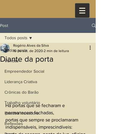
Post
Todos posts
Rogério Alves da Silva
Todos posts
10 de set. de 2020
2 min de leitura
Diante da porta
Vendas
Empreendedor Social
Liderança Criativa
Crônicas do Barão
Trabalho voluntário
Há portas que se fecharam e 
permanecem fechadas, 
Palestra Inovadora
portas que sempre se proclamaram 
Reflexões
indispensáveis, imprescindíveis: 