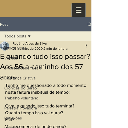
Post
Todos posts
Rogério Alves da Silva
Todos posts
26 de mar. de 2020
2 min de leitura
E quando tudo isso passar?
Vendas
Aos 56 a caminho dos 57
Empreendedor Social
anos
Liderança Criativa
Tenho me questionado a todo momento 
Crônicas do Barão
nesta fartura inabitual de tempo: 
Trabalho voluntário
Cara, e quando isso tudo terminar? 
Palestra Inovadora
Quanto tempo isso vai durar?
Reflexões
E aí? 
Vai recomeçar de onde parou?