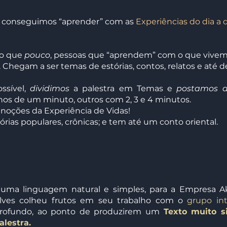
o conseguimos “aprender” com as
Experiências do dia a 
mo que
pouco
, pessoas que “aprendem” com o que vive
. Chegam a ser temas de estórias, contos, relatos e até de
ssível,
dividimos
a palestra em Temas e
postamos a
os de um minuto, outros com 2, 3 e 4 minutos.
 noções da Experiência de Vidas!
ias populares, crônicas; e tem até um conto oriental.
uma linguagem natural e simples, para a Empresa Aki
lves colheu frutos em seu trabalho com o
grupo int
rofundo, ao ponto de produzirem um
Texto muito si
alestra.