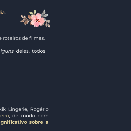
dia
,
m
 roteiros de filmes.
lguns
deles, todos
k Lingerie, Rogério
eiro
, de modo bem
gnificativo sobre a