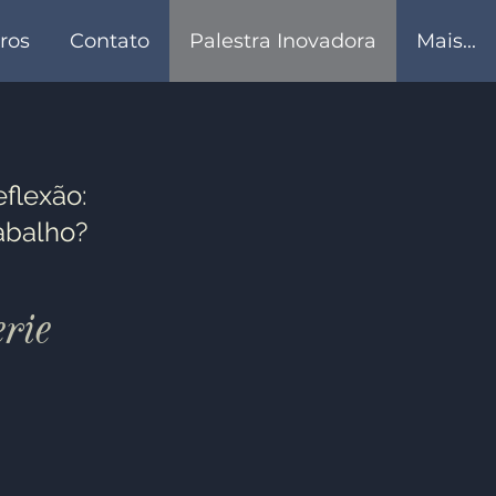
ros
Contato
Palestra Inovadora
Mais...
flexão:
rabalho?
rie