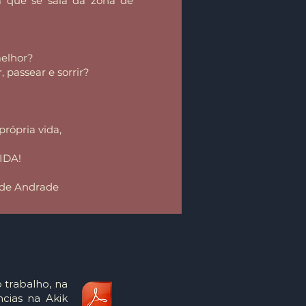
 que se saia da zona de
melhor?
 passear e sorrir?
própria vida,
VIDA!
de Andrade
 trabalho, na
ncias na Akik