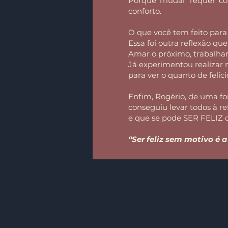
Porque mudar requer co
conforto.
O que você tem feito para 
Essa foi outra reflexão q
Amar o próximo, trabalhar,
Já experimentou realizar
para ver o quanto de felic
Enfim, Rogério, de uma for
conseguiu levar todos à r
e que se pode SER FELIZ 
“Ser feliz sem motivo é a