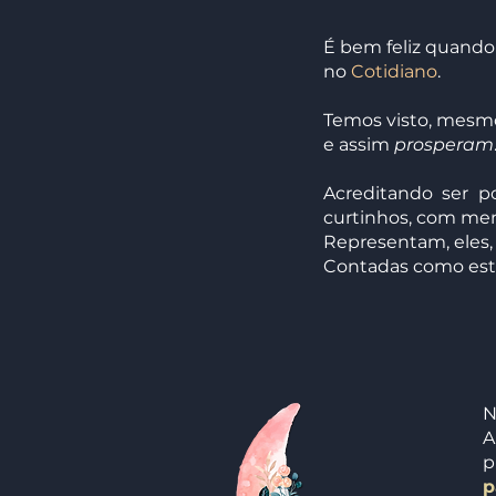
É bem feliz quand
no
Cotidiano
.
Temos visto, mes
e assim
prosperam
Acreditando ser po
curtinhos, com men
Representam, eles,
Contadas como estór
N
A
p
p