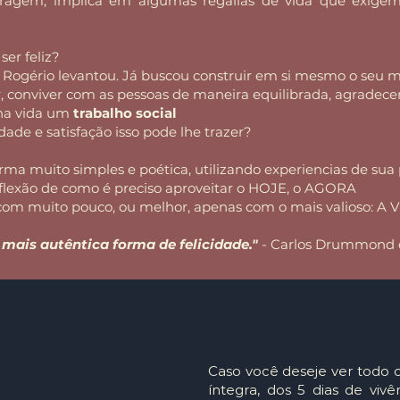
ragem, implica em algumas regalias de vida que exigem
ser feliz?
ue Rogério levantou. Já buscou construir em si mesmo o seu 
 conviver com as pessoas de maneira equilibrada, agradecer,
 na vida um
trabalho social
idade e satisfação isso pode lhe trazer?
ma muito simples e poética, utilizando experiencias de sua 
eflexão de como é preciso aproveitar o HOJE, o AGORA
com muito pouco, ou melhor, apenas com o mais valioso: A 
 mais autêntica forma de felicidade."
- Carlos Drummond 
Caso você deseje ver todo o
íntegra, dos 5 dias de vivê