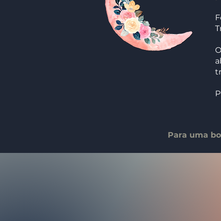
F
T
O
a
t
P
Para uma boa