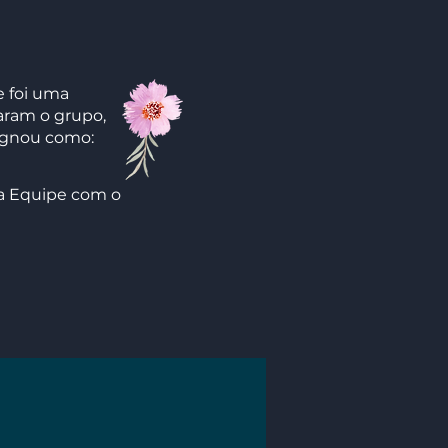
e foi uma
aram o grupo,
signou como:
da Equipe com o