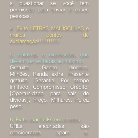
a questionar se você tem
permissão para enviar a esses
pessoas.
4. Evite LETRAS MAIÚSCULAS e
muitos pontos de
exclamação!!!!!!!!!!!!
5. Palavras e expressões que
devem ser evitadas ao máximo:
Gratuito, Ganhe dinheiro,
Milhões, Renda extra, Presente
gratuito, Garantia, Por tempo
limitado, Compromisso, Crédito,
[Oportunidade para sair de
dívidas], Preço, Milhares, Perca
peso.
6. Evite usar Links encurtados:
URLs encurtadas são
consideradas spam e,