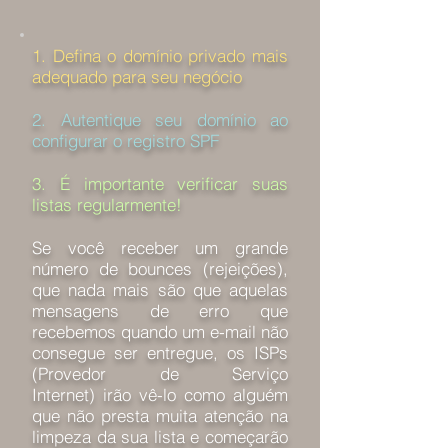
1. Defina o domínio privado mais
adequado para seu negócio
2. Autentique seu domínio ao
configurar o registro SPF
3. É importante verificar suas
listas regularmente!
Se você receber um grande
número de bounces (rejeições),
que nada mais são que aquelas
mensagens de erro que
recebemos quando um e-mail não
consegue ser entregue, os ISPs
(Provedor de Serviço
Internet) irão vê-lo como alguém
que não presta muita atenção na
limpeza da sua lista e começarão