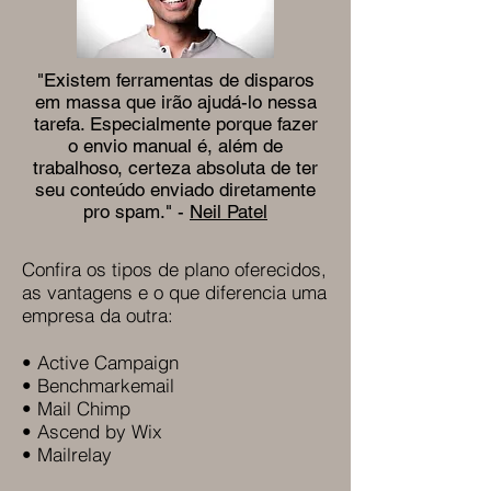
"Existem ferramentas de disparos
em massa que irão ajudá-lo nessa
tarefa. Especialmente porque fazer
o envio manual é, além de
trabalhoso, certeza absoluta de ter
seu conteúdo enviado diretamente
pro spam." -
Neil Patel
Confira os tipos de plano oferecidos,
as vantagens e o que diferencia uma
empresa da outra:
• Active Campaign
• Benchmarkemail
• Mail Chimp
• Ascend by Wix
• Mailrelay