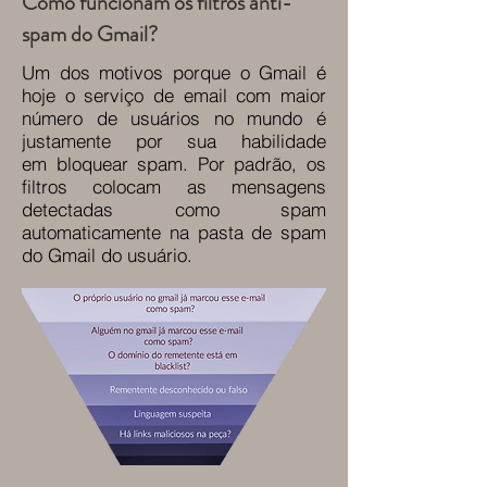
Como funcionam os filtros anti-
spam do Gmail?
Um dos motivos porque o Gmail é
hoje o serviço de email com maior
número de usuários no mundo é
justamente por sua habilidade
em bloquear spam. Por padrão, os
filtros colocam as mensagens
detectadas como spam
automaticamente na pasta de spam
do Gmail do usuário.