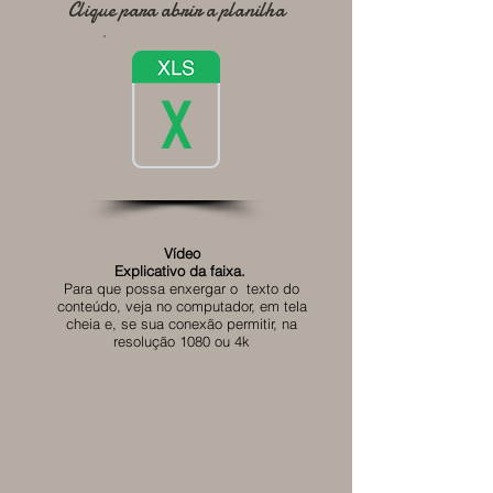
Clique para abrir a planilha
Vídeo
Explicativo da faixa.
Para que possa enxergar o texto do
conteúdo, veja no computador, em tela
cheia e, se sua conexão permitir, na
resolução 1080 ou 4k