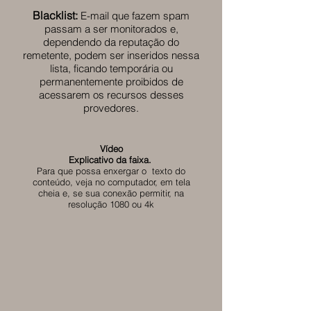
Blacklist:
E-mail que fazem spam
passam a ser monitorados e,
dependendo da reputação do
remetente, podem ser inseridos nessa
lista, ficando temporária ou
permanentemente proibidos de
acessarem os recursos desses
provedores.
Vídeo
Explicativo da faixa.
Para que possa enxergar o texto do
conteúdo, veja no computador, em tela
cheia e, se sua conexão permitir, na
resolução 1080 ou 4k