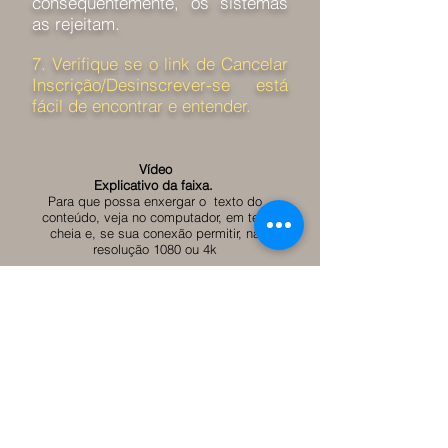
consequentemente, os sistemas
as rejeitam.
7. Verifique se o link de Cancelar
Inscrição/Desinscrever-se está
fácil de encontrar e entender.
Vídeo
Explicativo da faixa.
Para que possa enxergar o texto do
conteúdo, veja no computador, em tela
cheia e, se sua conexão permitir, na
resolução 1080 ou 4k