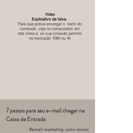
Vídeo
Explicativo da faixa.
Para que possa enxergar o texto do
conteúdo, veja no computador, em
tela cheia e, se sua conexão permitir,
na resolução 1080 ou 4k
7 passos para seu e-mail chegar na
Caixa de Entrada
#email marketing como enviar