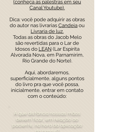
(conheça as palestras em seu
Canal Youtube).
Dica: você pode adquirir as obras
do autor nas livrarias
Candeia
ou
Livraria de luz.
Todas as obras do Jacob Melo
são revertidas para o Lar de
Idosos do
LEAN
(Lar Espírita
Alvorada Nova, em Parnamirim,
Rio Grande do Norte).
Aqui, abordaremos,
superficialmente, alguns pontos
do livro pra que você possa,
inicialmente, entrar em contato
com o conteúdo:
A que distância nossas mãos
devem ficar, em relação ao
paciente, na hora da aplicação
do passe?