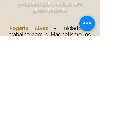
A riqueza que o estudo em
grupo propicia
- Iniciado o
Rogério Alves
trabalho com o
Magnetismo
, os
resultados começaram a chamar
a atenção das pessoas, assim,
abrimos cursos (estudo em
grupo das obras do Jacob Melo),
realizamos seminários
constantemente, e a aceitação
foi surpreendente; pessoas de
outras Casas passaram a
frequentar os estudos e a cada
nova proposta de estudo a
adesão vem crescendo.