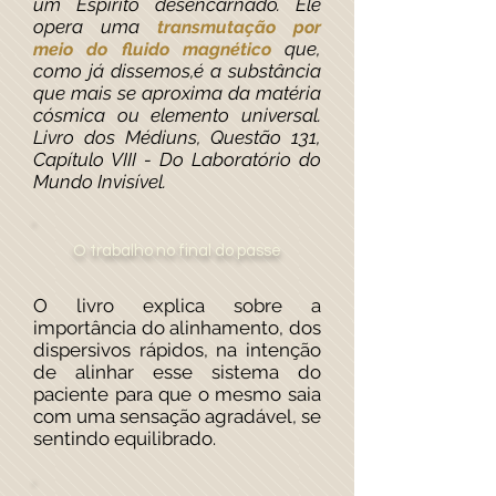
um Espírito desencarnado. Ele
opera uma
transmutação por
que,
meio do fluido magnético
como já dissemos,é a substância
que mais se aproxima da matéria
cósmica ou elemento universal.
Livro dos Médiuns, Questão 131,
Capítulo VIII - Do Laboratório do
Mundo Invisível.
O trabalho no final do passe
O livro explica sobre a
importância do alinhamento, dos
dispersivos rápidos, na intenção
de alinhar esse sistema do
paciente para que o mesmo saia
com uma sensação agradável, se
sentindo equilibrado.