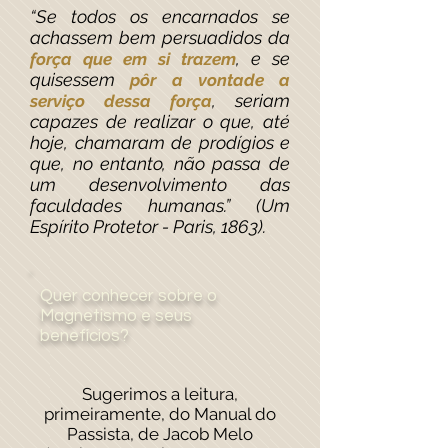
“Se todos os encarnados se
achassem bem persuadidos da
, e se
força que em si trazem
quisessem
pôr a vontade a
, seriam
serviço dessa força
capazes de realizar o que, até
hoje, chamaram de prodígios e
que, no entanto, não passa de
um desenvolvimento das
faculdades humanas.” (Um
Espírito Protetor - Paris, 1863).
Quer conhecer sobre o
Magnetismo e seus
benefícios?
Sugerimos a leitura,
primeiramente, do Manual do
Passista, de Jacob Melo