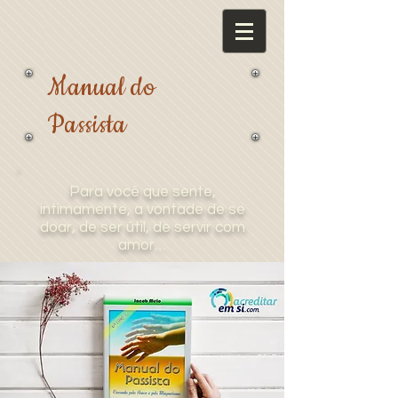
Manual do
Passista
Para você que sente,
intimamente, a vontade de se
doar, de ser útil, de servir com
amor…