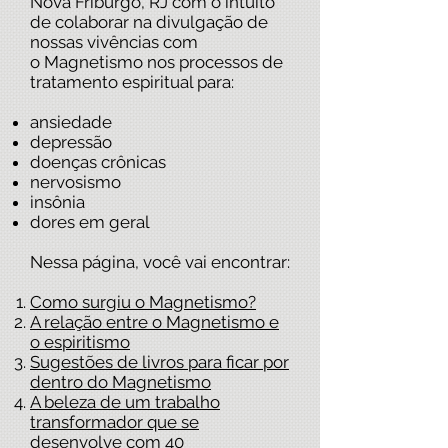
Nova Friburgo, RJ com o intuito
de colaborar na divulgação de
nossas vivências com
o Magnetismo nos processos de
tratamento espiritual para:
ansiedade
depressão
doenças crônicas
nervosismo
insônia
dores em geral
Nessa página, você vai encontrar:
Como surgiu o Magnetismo?
A relação entre o Magnetismo e
o espiritismo
Sugestões de livros para ficar por
dentro do Magnetismo
A beleza de um trabalho
transformador que se
desenvolve com 40