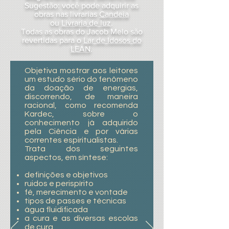
Sugestão: você pode adquirir as
obras nas livrarias
Candeia
ou
Livraria de luz
.
Todas as obras do Jacob Melo são
revertidas para o
Lar de Idosos do
LEAN
.
Objetiva mostrar aos leitores
um estudo sério do fenômeno
da doação de energias,
discorrendo, de maneira
racional, como recomenda
Kardec, sobre o
conhecimento já adquirido
pela Ciência e por várias
correntes espiritualistas.
Trata dos seguintes
aspectos, em síntese:
definições e objetivos
ruidos e perispírito
fé, merecimento e vontade
tipos de passes e técnicas
água fluidificada
a cura e as diversas escolas
de cura