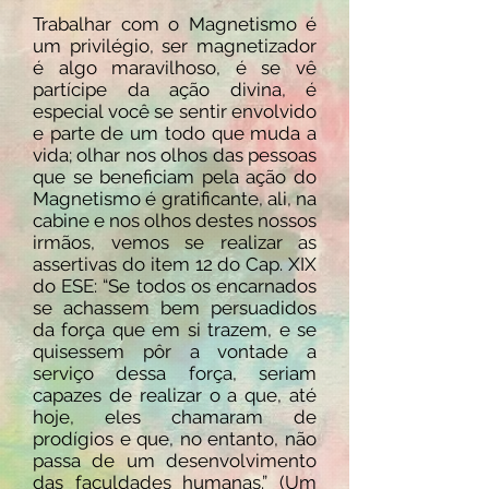
Trabalhar com o Magnetismo é
um privilégio, ser magnetizador
é algo maravilhoso, é se vê
partícipe da ação divina, é
especial você se sentir envolvido
e parte de um todo que muda a
vida; olhar nos olhos das pessoas
que se beneficiam pela ação do
Magnetismo é gratificante, ali, na
cabine e nos olhos destes nossos
irmãos, vemos se realizar as
assertivas do item 12 do Cap. XIX
do ESE: “Se todos os encarnados
se achassem bem persuadidos
da força que em si trazem, e se
quisessem pôr a vontade a
serviço dessa força, seriam
capazes de realizar o a que, até
hoje, eles chamaram de
prodígios e que, no entanto, não
passa de um desenvolvimento
das faculdades humanas.” (Um