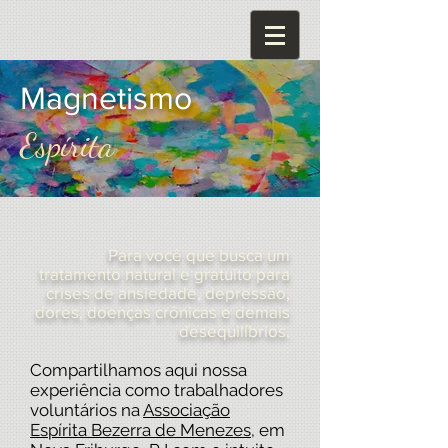
Magnetismo
Espírita
Para você que busca um
tratamento natural e gratuito para
crises de ansiedade, depressão,
dores, doenças crônicas e demais
desequilíbrios.
Compartilhamos aqui nossa
experiência como trabalhadores
voluntários na
Associação
Espírita Bezerra de Menezes
, em