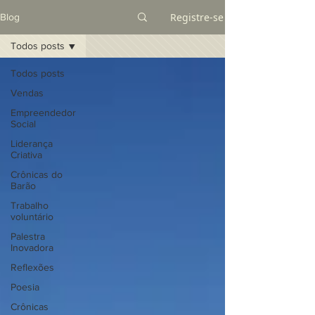
Registre-se
Blog
Todos posts
Todos posts
Vendas
Empreendedor
Social
Liderança
Criativa
Crônicas do
Barão
Trabalho
voluntário
Palestra
Inovadora
Reflexões
Poesia
Crônicas