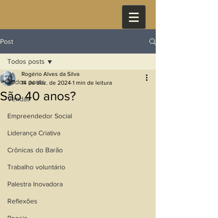
Post
Todos posts
Rogério Alves da Silva
Todos posts
14 de dez. de 2024
1 min de leitura
São 40 anos?
Vendas
Empreendedor Social
Liderança Criativa
Crônicas do Barão
Trabalho voluntário
Palestra Inovadora
Reflexões