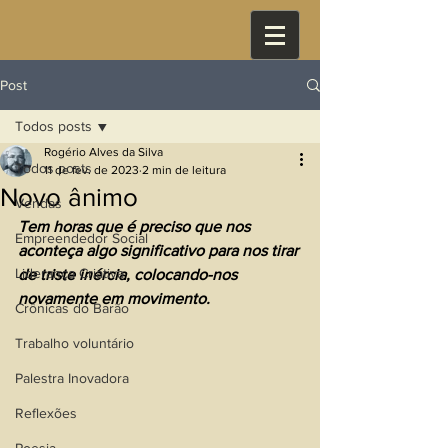
Post
Todos posts
Rogério Alves da Silva
Todos posts
11 de fev. de 2023
2 min de leitura
Novo ânimo
Vendas
Tem horas que é preciso que nos 
Empreendedor Social
aconteça algo significativo para nos tirar 
Liderança Criativa
de triste inércia, colocando-nos 
novamente em movimento.
Crônicas do Barão
Trabalho voluntário
Palestra Inovadora
Reflexões