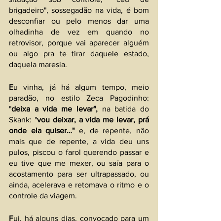
brigadeiro", sossegadão na vida, é bom 
desconfiar ou pelo menos dar uma 
olhadinha de vez em quando no 
retrovisor, porque vai aparecer alguém 
ou algo pra te tirar daquele estado, 
daquela maresia.
E
u vinha, já há algum tempo, meio 
paradão, no estilo Zeca Pagodinho: 
"
deixa a vida me levar", 
na batida do 
Skank: "
vou deixar, a vida me levar, prá 
onde ela quiser…" 
e, de repente, não 
mais que de repente, a vida deu uns 
pulos, piscou o farol querendo passar e 
eu tive que me mexer, ou saía para o 
acostamento para ser ultrapassado, ou 
ainda, acelerava e retomava o ritmo e o 
controle da viagem.
F
ui, há alguns dias, convocado para um 