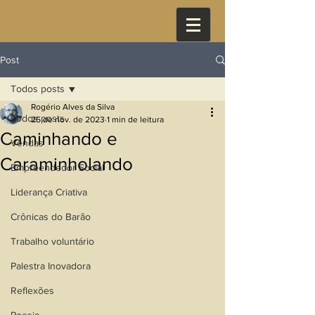
Post
Todos posts
Rogério Alves da Silva
Todos posts
25 de nov. de 2023
1 min de leitura
Caminhando e
Vendas
Caraminholando
Empreendedor Social
Liderança Criativa
Crônicas do Barão
Trabalho voluntário
Palestra Inovadora
Reflexões