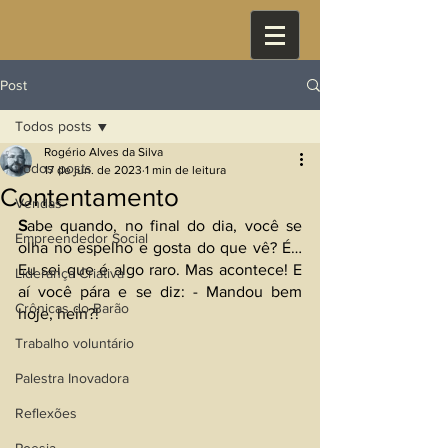
Post
Todos posts
Rogério Alves da Silva
Todos posts
17 de jun. de 2023
1 min de leitura
Contentamento
Vendas
S
abe quando, no final do dia, você se 
Empreendedor Social
olha no espelho e gosta do que vê? É… 
Eu sei que é algo raro. Mas acontece! E 
Liderança Criativa
aí você pára e se diz: - Mandou bem 
Crônicas do Barão
hoje, hein?! 
Trabalho voluntário
Palestra Inovadora
Reflexões