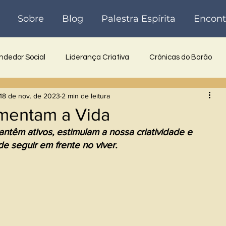
Sobre
Blog
Palestra Espírita
Encont
dedor Social
Liderança Criativa
Crônicas do Barão
18 de nov. de 2023
2 min de leitura
 Inovadora
Reflexões
Poesia
Crônicas
Históri
imentam a Vida
ntêm ativos, estimulam a nossa criatividade e 
e seguir em frente no viver.