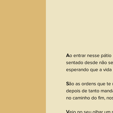
A
o entrar nesse pátio
sentado desde não sei
esperando que a vida 
S
ão as ordens que te
depois de tanto manda
no caminho do fim, no
V
ejo no seu olhar um