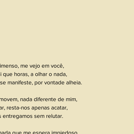
 imenso, me vejo em você,
 que horas, a olhar o nada,
se manifeste, por vontade alheia.
 movem, nada diferente de mim,
r, resta-nos apenas acatar,
s entregamos sem relutar.
 nada que me espera impiedoso,