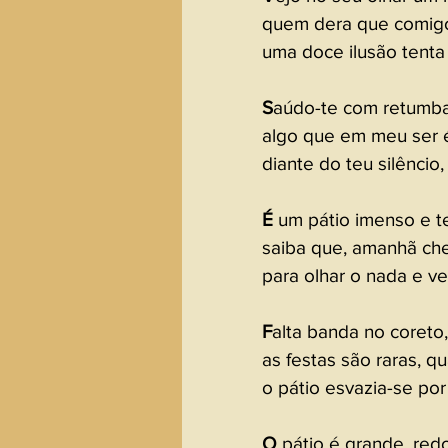
quem dera que comigo
uma doce ilusão tenta
S
aúdo-te com retumban
algo que em meu ser é
diante do teu silêncio
É 
um pátio imenso e te
saiba que, amanhã cheg
para olhar o nada e ve
F
alta banda no coreto,
as festas são raras, q
o pátio esvazia-se por
O 
pátio é grande, re