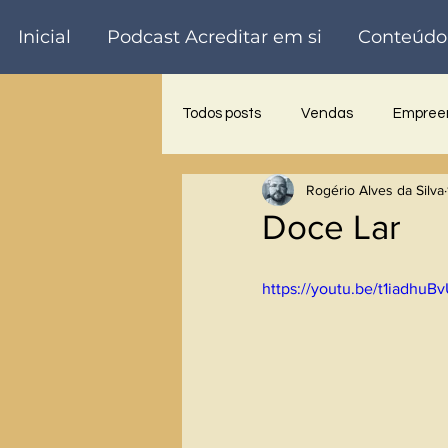
Inicial
Podcast Acreditar em si
Conteúdo
Todos posts
Vendas
Empreen
Rogério Alves da Silva
Trabalho voluntário
Palestra
Doce Lar
https://youtu.be/t1iadhuB