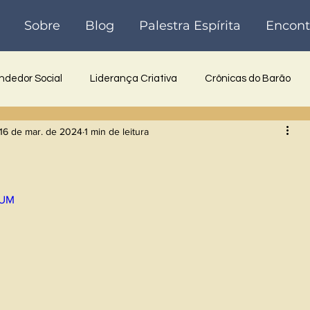
Sobre
Blog
Palestra Espírita
Encont
dedor Social
Liderança Criativa
Crônicas do Barão
16 de mar. de 2024
1 min de leitura
 Inovadora
Reflexões
Poesia
Crônicas
Históri
vUM