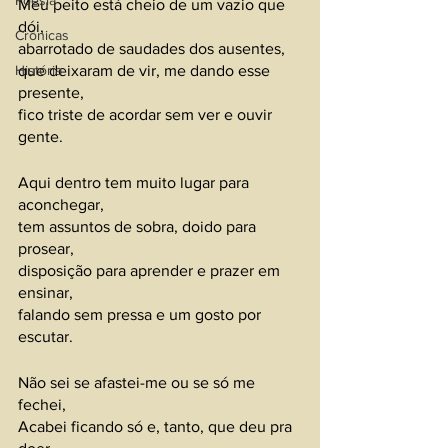
Poesia
Meu peito está cheio de um vazio que 
dói,
Crônicas
abarrotado de saudades dos ausentes,
que deixaram de vir, me dando esse 
História
presente,
fico triste de acordar sem ver e ouvir 
gente.
Aqui dentro tem muito lugar para 
aconchegar,
tem assuntos de sobra, doido para 
prosear,
disposição para aprender e prazer em 
ensinar,
falando sem pressa e um gosto por 
escutar.
Não sei se afastei-me ou se só me 
fechei,
Acabei ficando só e, tanto, que deu pra 