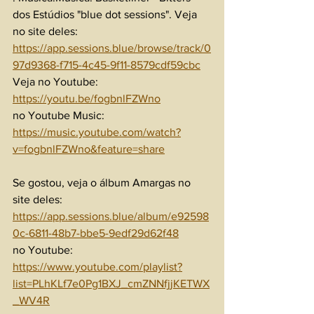
dos Estúdios "blue dot sessions". Veja 
no site deles:
https://app.sessions.blue/browse/track/0
97d9368-f715-4c45-9f11-8579cdf59cbc
Veja no Youtube:
https://youtu.be/fogbnlFZWno
no Youtube Music:
https://music.youtube.com/watch?
v=fogbnlFZWno&feature=share
Se gostou, veja o álbum Amargas no 
site deles:
https://app.sessions.blue/album/e92598
0c-6811-48b7-bbe5-9edf29d62f48
no Youtube:
https://www.youtube.com/playlist?
list=PLhKLf7e0Pg1BXJ_cmZNNfjjKETWX
_WV4R