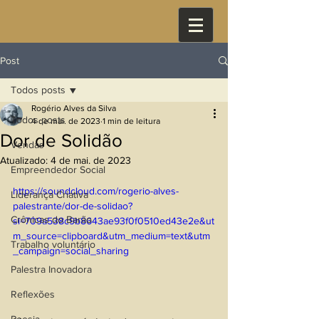
Post
Todos posts
Rogério Alves da Silva
Todos posts
4 de mai. de 2023
1 min de leitura
Dor de Solidão
Vendas
Atualizado:
4 de mai. de 2023
Empreendedor Social
https://soundcloud.com/rogerio-alves-
Liderança Criativa
palestrante/dor-de-solidao?
Crônicas do Barão
si=709a538c9b8643ae93f0f0510ed43e2e&ut
m_source=clipboard&utm_medium=text&utm
Trabalho voluntário
_campaign=social_sharing
Palestra Inovadora
Reflexões