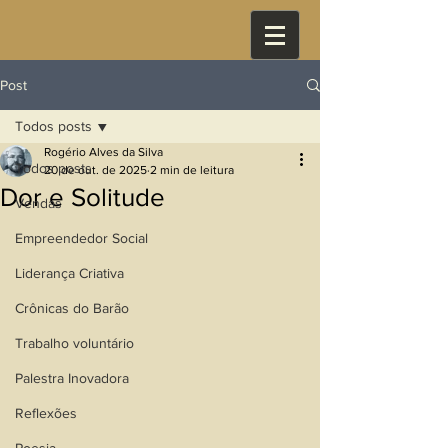
Post
Todos posts
Rogério Alves da Silva
Todos posts
20 de out. de 2025
2 min de leitura
Dor e Solitude
Vendas
Empreendedor Social
Liderança Criativa
Crônicas do Barão
Trabalho voluntário
Palestra Inovadora
Reflexões