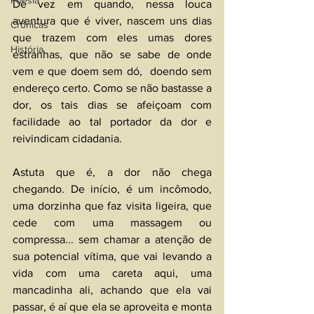
Poesia
De vez em quando, nessa louca 
aventura que é viver, nascem uns dias 
Crônicas
que trazem com eles umas dores 
História
estranhas, que não se sabe de onde 
vem e que doem sem dó,  doendo sem 
endereço certo. Como se não bastasse a 
dor, os tais dias se afeiçoam com 
facilidade ao tal portador da dor e 
reivindicam cidadania.
Astuta que é, a dor não chega 
chegando. De início, é um incômodo, 
uma dorzinha que faz visita ligeira, que 
cede com uma massagem ou 
compressa... sem chamar a atenção de 
sua potencial vítima, que vai levando a 
vida com uma careta aqui, uma 
mancadinha ali, achando que ela vai 
passar, é aí que ela se aproveita e monta 