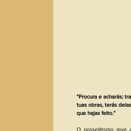
"Procura e acharás; tr
tuas obras, terás del
que hajas feito."
O proselitismo leva a