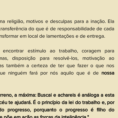
a religião, motivos e desculpas para a inação. Ela 
 transferência do que é de responsabilidade de cada 
ansformar em local de lamentações e de entrega.
encontrar estímulo ao trabalho, coragem para 
mas, disposição para resolvê-los, motivação ao 
as também a certeza de ter que fazer o que nos 
que ninguém fará por nós aquilo que é de 
nossa 
rreno, a máxima: Buscai e achareis é análoga a esta 
éu te ajudará. É o princípio da lei do trabalho e, por 
do progresso, porquanto o progresso é filho do 
te põe em ação as forças da inteligência."