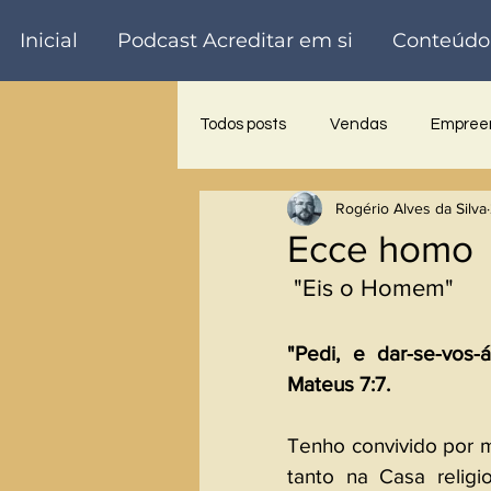
Inicial
Podcast Acreditar em si
Conteúdo
Todos posts
Vendas
Empreen
Rogério Alves da Silva
Trabalho voluntário
Palestra
Ecce homo
 "Eis o Homem"
"Pedi, e dar-se-vos-á;
Mateus 7:7.
Tenho convivido por m
tanto na Casa religi