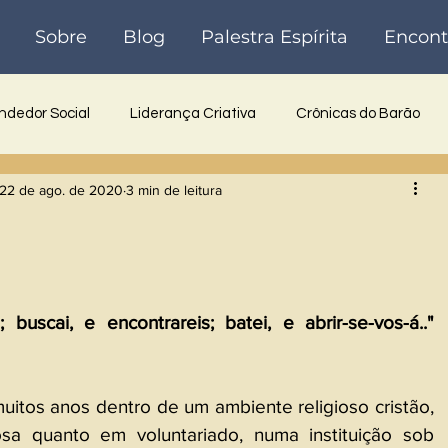
Sobre
Blog
Palestra Espírita
Encont
dedor Social
Liderança Criativa
Crônicas do Barão
22 de ago. de 2020
3 min de leitura
 Inovadora
Reflexões
Poesia
Crônicas
Históri
 buscai, e encontrareis; batei, e abrir-se-vos-á.." 
uitos anos dentro de um ambiente religioso cristão, 
osa quanto em voluntariado, numa instituição sob 