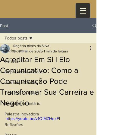
Post
Todos posts
Rogério Alves da Silva
Todos posts
8 de mar. de 2025
1 min de leitura
Acreditar Em Si | Elo
Vendas
Comunicativo: Como a
Empreendedor Social
Comunicação Pode
Liderança Criativa
Transformar Sua Carreira e
Crônicas do Barão
Negócio
Trabalho voluntário
Palestra Inovadora
https://youtu.be/v1OlMZHqzFI
Reflexões