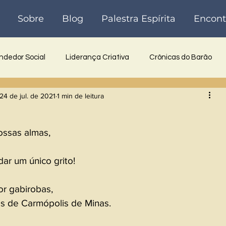
Sobre
Blog
Palestra Espírita
Encont
dedor Social
Liderança Criativa
Crônicas do Barão
24 de jul. de 2021
1 min de leitura
 Inovadora
Reflexões
Poesia
Crônicas
Históri
ssas almas, 
 
ar um único grito!  
r gabirobas, 
 de Carmópolis de Minas.  