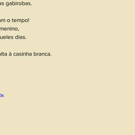
s gabirobas.  
m o tempo! 
menino, 
eles dias. 
ta à casinha branca. 
Ok