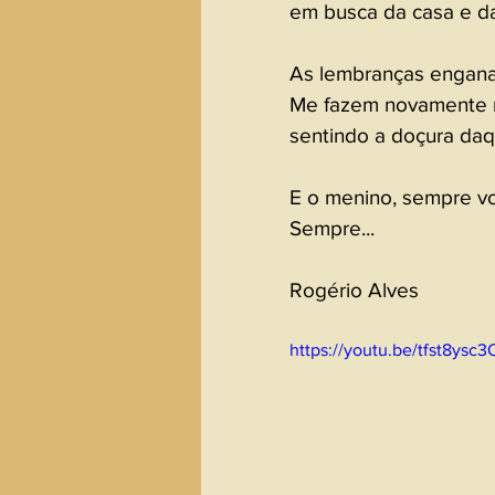
em busca da casa e da
As lembranças engana
Me fazem novamente 
sentindo a doçura daqu
E o menino, sempre vol
Sempre...  
Rogério Alves
https://youtu.be/tfst8ysc3