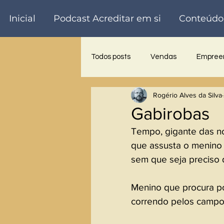
Inicial
Podcast Acreditar em si
Conteúdo
Todos posts
Vendas
Empreen
Rogério Alves da Silva
Trabalho voluntário
Palestra
Gabirobas
Tempo, gigante das no
que assusta o menino
sem que seja preciso d
Menino que procura po
correndo pelos campos