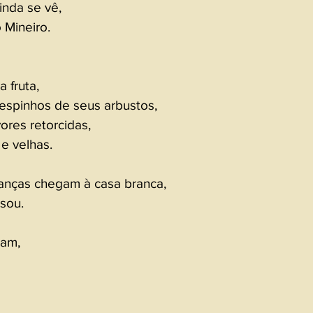
inda se vê, 
Mineiro. 
 
 fruta, 
spinhos de seus arbustos, 
res retorcidas, 
e velhas.  
nças chegam à casa branca, 
sou. 
am, 
 