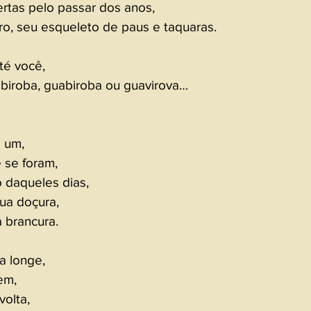
ertas pelo passar dos anos, 
ro, seu esqueleto de paus e taquaras.  
té você, 
biroba, guabiroba ou guavirova… 
 um, 
 se foram, 
 daqueles dias, 
ua doçura, 
a brancura. 
 longe, 
em, 
olta, 