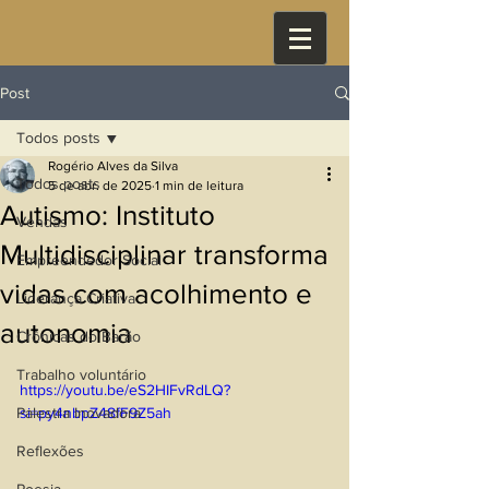
Post
Todos posts
Rogério Alves da Silva
Todos posts
5 de abr. de 2025
1 min de leitura
Autismo: Instituto
Vendas
Multidisciplinar transforma
Empreendedor Social
vidas com acolhimento e
Liderança Criativa
autonomia
Crônicas do Barão
Trabalho voluntário
https://youtu.be/eS2HIFvRdLQ?
Palestra Inovadora
si=py4nbpZ48fF9Z5ah
Reflexões