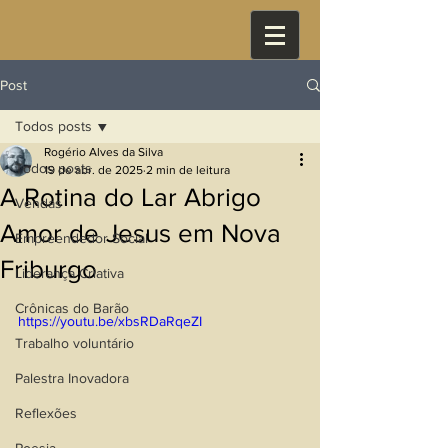
Post
Todos posts
Rogério Alves da Silva
Todos posts
19 de abr. de 2025
2 min de leitura
A Rotina do Lar Abrigo
Vendas
Amor de Jesus em Nova
Empreendedor Social
Friburgo
Liderança Criativa
Crônicas do Barão
https://youtu.be/xbsRDaRqeZI
Trabalho voluntário
Palestra Inovadora
Reflexões