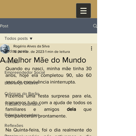
Post
Todos posts
Rogério Alves da Silva
Todos posts
18 de mar. de 2023
1 min de leitura
A Melhor Mãe do Mundo
Vendas
Quando eu nasci, minha mãe tinha 30 
Empreendedor Social
anos, hoje ela completou 90, são 60 
anos de convivência ininterrupta.
Liderança Criativa
Crônicas do Barão
Fizemos uma festa surpresa para ela, 
tramamos tudo com a ajuda de todos os 
Trabalho voluntário
familiares e amigos 
dela
 que 
Palestra Inovadora
compareceram prontamente.
Reflexões
Na Quinta-feira, foi o dia realmente do 