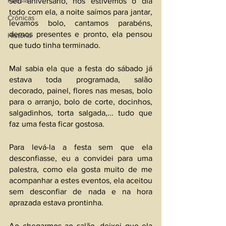
Poesia
seu aniversário, nós estivemos o dia 
todo com ela, a noite saímos para jantar, 
Crônicas
levamos bolo, cantamos parabéns, 
demos presentes e pronto, ela pensou 
História
que tudo tinha terminado.
Mal sabia ela que a festa do sábado já 
estava toda programada, salão 
decorado, painel, flores nas mesas, bolo 
para o arranjo, bolo de corte, docinhos, 
salgadinhos, torta salgada,... tudo que 
faz uma festa ficar gostosa.
Para levá-la a festa sem que ela 
desconfiasse, eu a convidei para uma 
palestra, como ela gosta muito de me 
acompanhar a estes eventos, ela aceitou 
sem desconfiar de nada e na hora 
aprazada estava prontinha.
Ao chegarmos ao salão, deixei que ela 