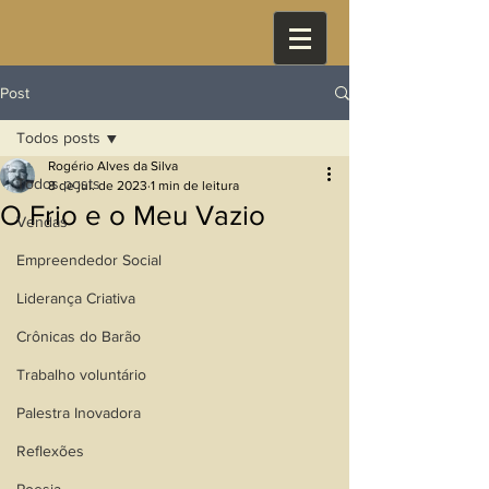
Post
Todos posts
Rogério Alves da Silva
Todos posts
8 de jul. de 2023
1 min de leitura
O Frio e o Meu Vazio
Vendas
Empreendedor Social
Liderança Criativa
Crônicas do Barão
Trabalho voluntário
Palestra Inovadora
Reflexões