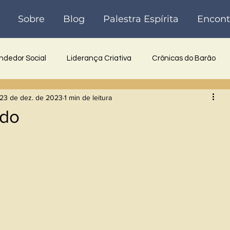
Sobre
Blog
Palestra Espírita
Encont
dedor Social
Liderança Criativa
Crônicas do Barão
23 de dez. de 2023
1 min de leitura
 Inovadora
Reflexões
Poesia
Crônicas
Históri
ndo