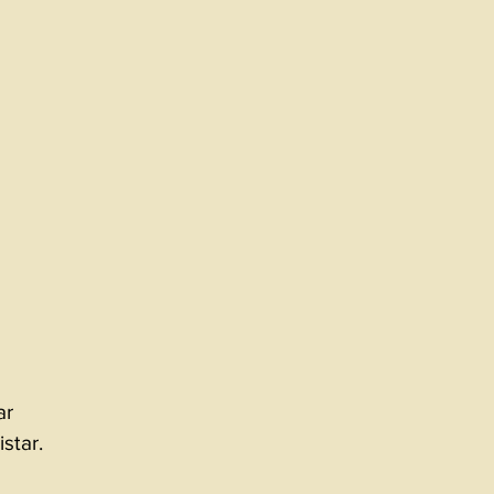
ar 
star.