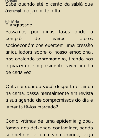
Poesia
Sabe quando até o canto da sabiá que 
mora ali no jardim te irrita
Crônicas
História
É engraçado!
Passamos por umas fases onde o 
complô de vários fatores 
socioeconômicos exercem uma pressão 
aniquiladora sobre o nosso emocional, 
nos abalando sobremaneira, tirando-nos 
o prazer de, simplesmente, viver um dia 
de cada vez.
Outra: e quando você desperta e, ainda 
na cama, passa mentalmente em revista 
a sua agenda de compromissos do dia e 
lamenta tê-los marcado? 
Como vítimas de uma epidemia global, 
fomos nos deixando contaminar, sendo 
submetidos a uma vida corrida, algo 