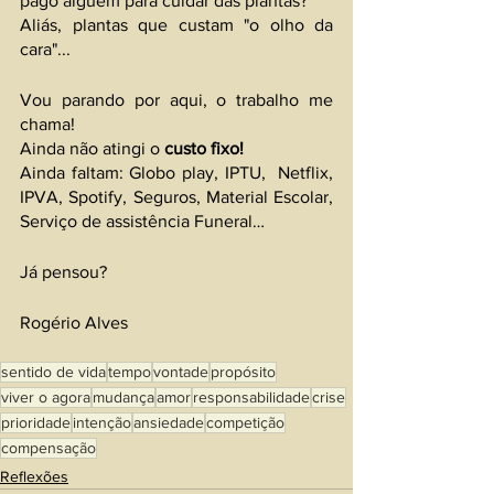
pago alguém para cuidar das plantas?
Aliás, plantas que custam "o olho da 
cara"...
Vou parando por aqui, o trabalho me 
chama!
Ainda não atingi o 
custo fixo!
Ainda faltam: Globo play, IPTU,  Netflix, 
IPVA, Spotify, Seguros, Material Escolar, 
Serviço de assistência Funeral…
Já pensou?
Rogério Alves
sentido de vida
tempo
vontade
propósito
viver o agora
mudança
amor
responsabilidade
crise
prioridade
intenção
ansiedade
competição
compensação
Reflexões