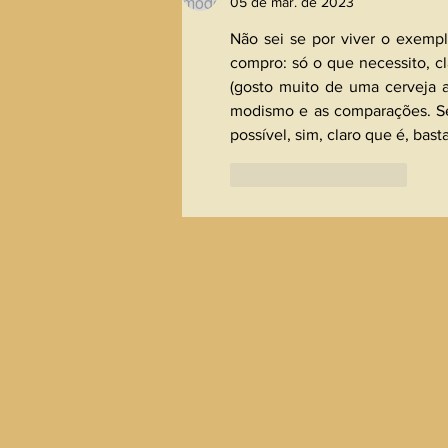
05 de mar. de 2023
Não sei se por viver o exemp
compro: só o que necessito, cl
(gosto muito de uma cerveja a
modismo e as comparações. Sei
possível, sim, claro que é, bas
Curtir
Responder