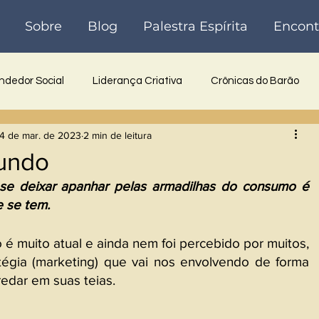
Sobre
Blog
Palestra Espírita
Encont
dedor Social
Liderança Criativa
Crônicas do Barão
4 de mar. de 2023
2 min de leitura
 Inovadora
Reflexões
Poesia
Crônicas
Históri
undo
e deixar apanhar pelas armadilhas do consumo é 
 se tem.
 muito atual e ainda nem foi percebido por muitos, 
égia (marketing) que vai nos envolvendo de forma 
redar em suas teias.