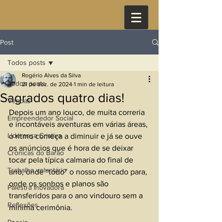
Post
Todos posts
Rogério Alves da Silva
Todos posts
21 de dez. de 2024
1 min de leitura
Sagrados quatro dias!
Vendas
Depois um ano louco, de muita correria 
Empreendedor Social
e incontáveis aventuras em várias áreas, 
Liderança Criativa
o ritmo começa a diminuir e já se ouve 
os anúncios que é hora de se deixar 
Crônicas do Barão
tocar pela típica calmaria do final de 
Trabalho voluntário
ano, onde “todo” o nosso mercado para, 
onde os sonhos e planos são 
Palestra Inovadora
transferidos para o ano vindouro sem a 
Reflexões
mínima cerimônia. 