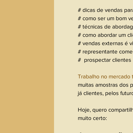
# dicas de vendas para
# como ser um bom v
# técnicas de aborda
# como abordar um cli
# vendas externas é v
# representante comer
#  prospectar clientes
Trabalho no mercado t
muitas amostras dos p
já clientes, pelos futur
Hoje, quero compartil
muito certo: