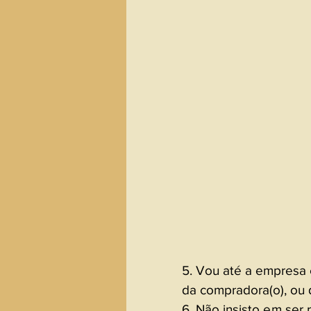
5. Vou até a empresa e
da compradora(o), ou d
6. Não insisto em ser r