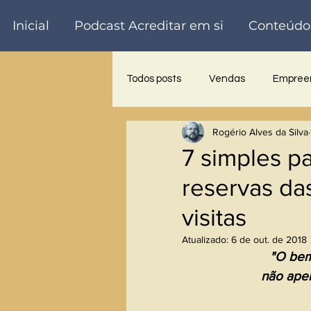
Inicial
Podcast Acreditar em si
Conteúdo
Todos posts
Vendas
Empreen
Rogério Alves da Silva
Trabalho voluntário
Palestra
7 simples p
reservas da
visitas
Atualizado:
6 de out. de 2018
"O bem
não apen