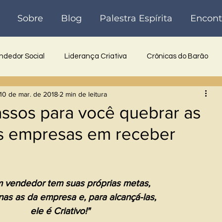
Sobre
Blog
Palestra Espírita
Encont
dedor Social
Liderança Criativa
Crônicas do Barão
10 de mar. de 2018
2 min de leitura
 Inovadora
Reflexões
Poesia
Crônicas
Históri
assos para você quebrar as
s empresas em receber
 vendedor tem suas próprias metas, 
as as da empresa e, para alcançá-las, 
ele é Criativo!"