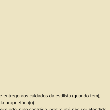
 entrego aos cuidados da estilista (quando tem), 
a proprietária(o)
ecebido, pelo contrário, prefiro até não ser atendido 