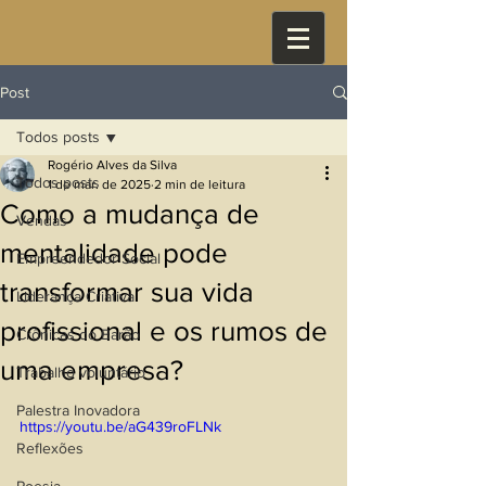
Post
Todos posts
Rogério Alves da Silva
Todos posts
1 de mar. de 2025
2 min de leitura
Como a mudança de
Vendas
mentalidade pode
Empreendedor Social
transformar sua vida
Liderança Criativa
profissional e os rumos de
Crônicas do Barão
uma empresa?
Trabalho voluntário
Palestra Inovadora
https://youtu.be/aG439roFLNk
Reflexões