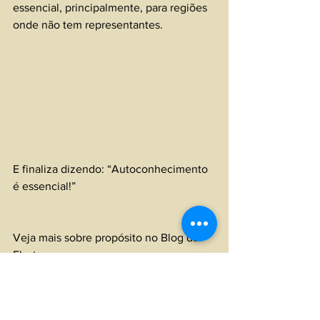
essencial, principalmente, para regiões 
onde não tem representantes.
E finaliza dizendo: “Autoconhecimento 
é essencial!”
Veja mais sobre propósito no Blog da 
Elastan: 
https://blog.elastan.com.br/proposito-
de-marca-3-motivos-do-porque-sua-
empresa-precisa-ter-um/