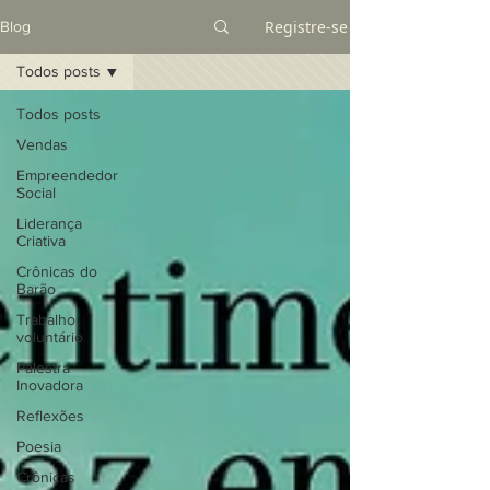
Registre-se
Blog
Todos posts
Todos posts
Vendas
Empreendedor
Social
Liderança
Criativa
Crônicas do
Barão
Trabalho
voluntário
Palestra
Inovadora
Reflexões
Poesia
Crônicas