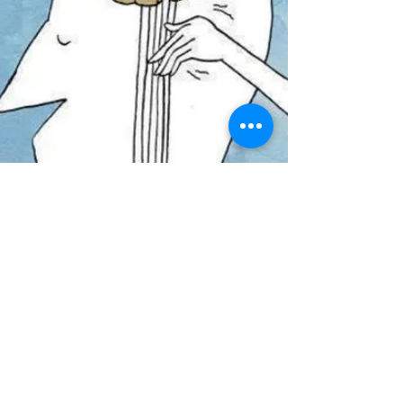
E agora? Que o pior passou. E que os shows
voltaram, os estádios estão novamente
lotados, as restrições de funcionamento nas
cidades...