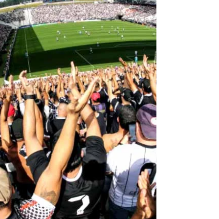
Feliz 2022!!!
Vamos construí-lo? No último trimestre de
2021, ouvimos, inúmeras vezes, a expressão:
"Tomara que este ano termine logo". E, agora,
que o...