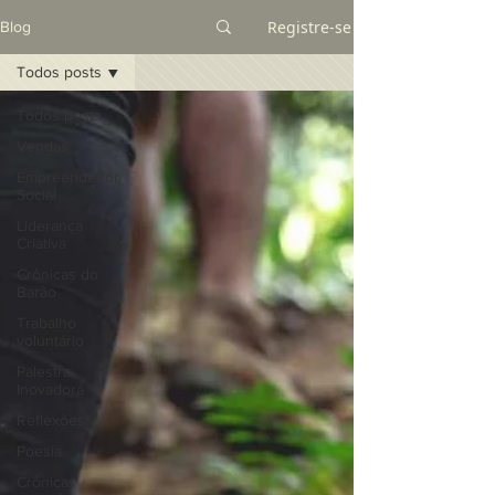
Registre-se
Blog
Todos posts
Todos posts
Vendas
Empreendedor
Social
Liderança
Criativa
Crônicas do
Barão
Trabalho
voluntário
Palestra
Inovadora
Reflexões
Poesia
Crônicas