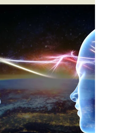
E a luz se fez
Parado, preso em cega escuridão, não vejo
um palmo além do nariz. Tudo é nada sem
poder ver além, só, sinto o chão frio sob meus
pés. O...