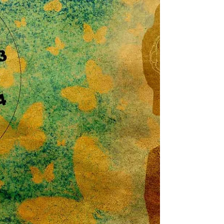
Intuição
Sabe aquela hora, quando tudo está
transcorrendo tranquila e rotineiramente e,
de repente, você é tomado por uma vontade
inexplicável e...