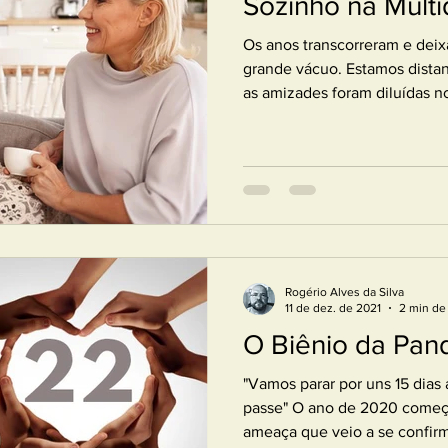
Sozinho na Mult
História
Os anos transcorreram e deix
grande vácuo. Estamos distan
as amizades foram diluídas no
Rogério Alves da Silva
11 de dez. de 2021
2 min de 
O Biênio da Pan
"Vamos parar por uns 15 dias 
passe" O ano de 2020 começ
ameaça que veio a se confirma