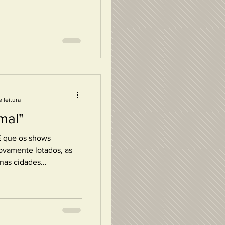
 leitura
mal"
E que os shows
novamente lotados, as
nas cidades...