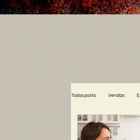
Todos posts
Vendas
E
Crônicas do Barão
Tr