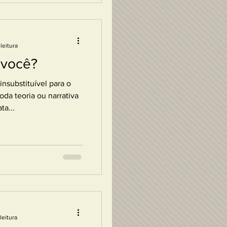
leitura
 você?
insubstituível para o
da teoria ou narrativa
ta...
leitura