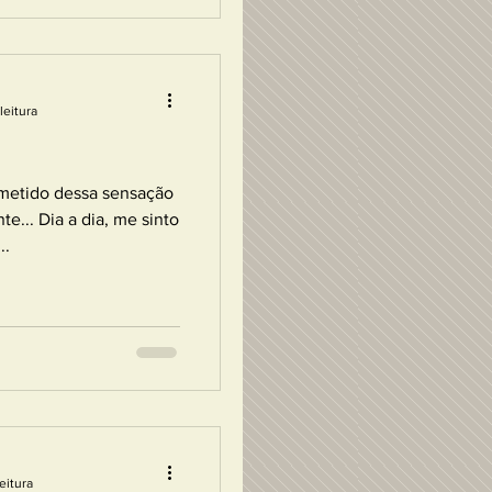
leitura
metido dessa sensação
te... Dia a dia, me sinto
..
eitura