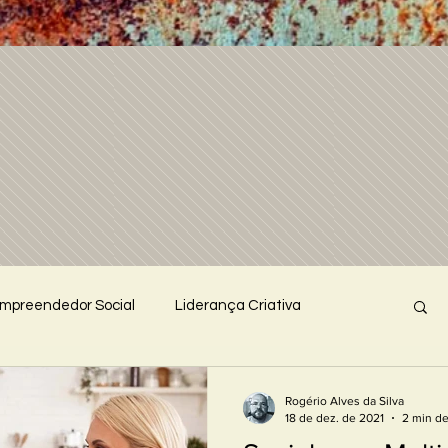
mpreendedor Social
Liderança Criativa
abalho voluntário
Palestra Inovadora
Reflexões
Rogério Alves da Silva
18 de dez. de 2021
2 min de