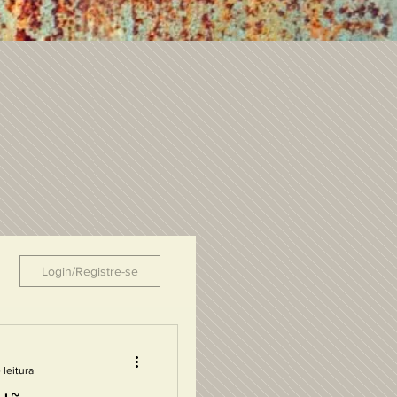
Login/Registre-se
 leitura