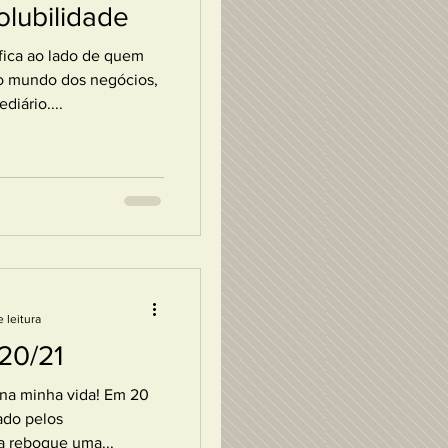
olubilidade
 fica ao lado de quem
 no mundo dos negócios,
iário....
 leitura
20/21
Em 20
ado pelos
a reboque uma...