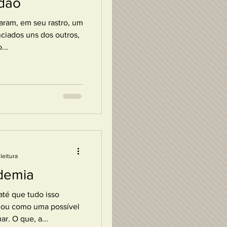
idão
aram, em seu rastro, um
ciados uns dos outros,
...
leitura
demia
até que tudo isso
ou como uma possível
r. O que, a...